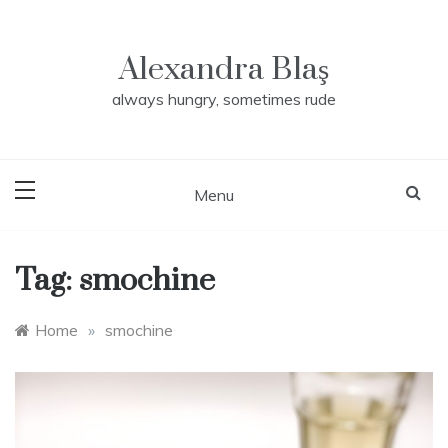
Skip
to
content
Alexandra Blaş
always hungry, sometimes rude
Menu
Tag:
smochine
Home
»
smochine