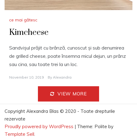
ce mai gătesc
Kimcheese
Sandvișul prăjit cu brânză, cunoscut și sub denumirea
de grilled cheese, poate însemna micul dejun, un prânz
sau cina, sau toate trei la un loc.
November 10, 2019
By
Alexandra
VIEW MORE
Copyright Alexandra Blas © 2020 - Toate drepturile
rezervate
Proudly powered by WordPress
|
Theme: Polite by
Template Sell
.